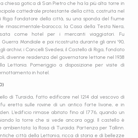
 la chiesa gotica di San Pietro che ha la più alta torre in
ncipale cattedrale protestante della città, costruita nel
di Riga fondatore della città, su una sponda del fiume
ile rinascimentale-barocco; la Casa della Testa Nera,
usata come hotel per i mercanti viaggiatori. Fu
erra Mondiale e poi ricostruita durante gli anni ’90,
i archivi; i Cancelli Svedesi, il Castello di Riga, fondato
secoli, divenne residenza del governatore lettone nel 1938
la Lettonia. Pomeriggio a disposizione per visite di
ernottamento in hotel.
0)
llo di Turaida, fatto edificare nel 1214 dal vescovo di
u eretta sulle rovine di un antico forte livone, e in
den. L’edificio rimase abitato fino al 1776, quando un
ando la torre che si vede ancora oggi. Il castello è
ambientata: la Rosa di Turaida. Partenza per Tallinn.
ntiche città della Lettonia, ricca di storia e di bellezze