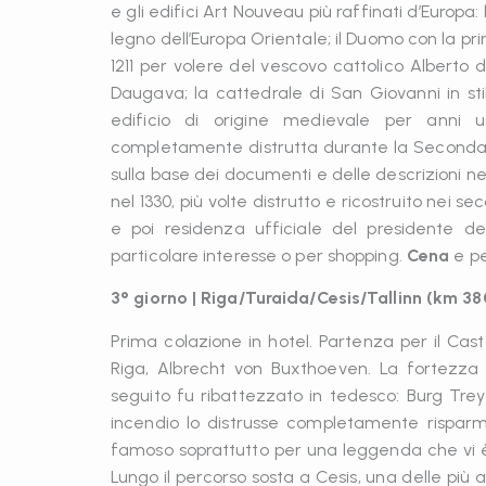
e gli edifici Art Nouveau più raffinati d’Europa:
legno dell’Europa Orientale; il Duomo con la pri
1211 per volere del vescovo cattolico Alberto 
Daugava; la cattedrale di San Giovanni in st
edificio di origine medievale per anni 
completamente distrutta durante la Seconda Gu
sulla base dei documenti e delle descrizioni negl
nel 1330, più volte distrutto e ricostruito nei 
e poi residenza ufficiale del presidente del
particolare interesse o per shopping.
Cena
e p
3° giorno | Riga/Turaida/Cesis/Tallinn (km 38
Prima colazione in hotel. Partenza per il Caste
Riga, Albrecht von Buxthoeven. La fortezza f
seguito fu ribattezzato in tedesco: Burg Trey
incendio lo distrusse completamente risparmi
famoso soprattutto per una leggenda che vi è 
Lungo il percorso sosta a Cesis, una delle più a