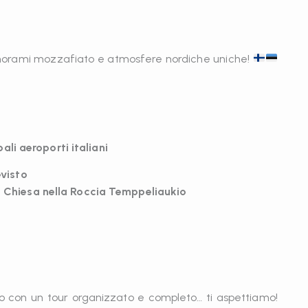
panorami mozzafiato e atmosfere nordiche uniche!
li aeroporti italiani
visto
lla Chiesa nella Roccia Temppeliaukio
ico con un tour organizzato e completo… ti aspettiamo!