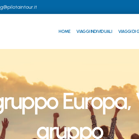
g@pilotaintour.it
HOME
VIAGGI INDIVIDUALI
VIAGGI DI
 gruppo Europa
,
gruppo