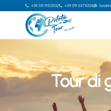
+39 331 1950502
+39 091 6374204
bookin
Tour di