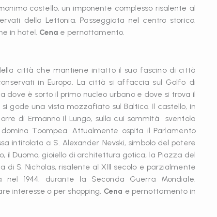
’omonimo castello, un imponente complesso risalente al
ervati della Lettonia. Passeggiata nel centro storico.
e in hotel.
Cena
e pernottamento.
ella città che mantiene intatto il suo fascino di città
nservati in Europa. La città si affaccia sul Golfo di
 dove è sorto il primo nucleo urbano e dove si trova il
si gode una vista mozzafiato sul Baltico. Il castello, in
torre di Ermanno il Lungo, sulla cui sommità sventola
i domina Toompea. Attualmente ospita il Parlamento
sa intitolata a S. Alexander Nevski, simbolo del potere
, il Duomo, gioiello di architettura gotica, la Piazza del
a di S. Nicholas, risalente al XIII secolo e parzialmente
città nel 1944, durante la Seconda Guerra Mondiale.
lare interesse o per shopping.
Cena
e pernottamento in