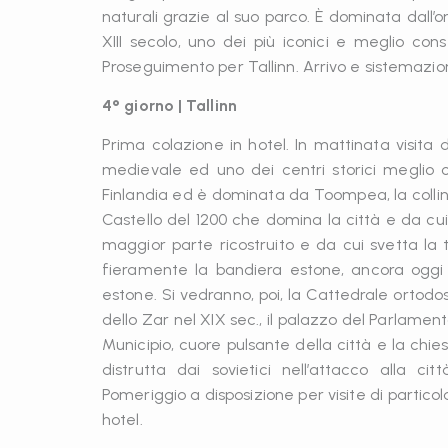
naturali grazie al suo parco. È dominata dall
XIII secolo, uno dei più iconici e meglio cons
Proseguimento per Tallinn. Arrivo e sistemazion
4° giorno | Tallinn
Prima colazione in hotel. In mattinata visita d
medievale ed uno dei centri storici meglio co
Finlandia ed è dominata da Toompea, la collina
Castello del 1200 che domina la città e da cui 
maggior parte ricostruito e da cui svetta la 
fieramente la bandiera estone, ancora ogg
estone. Si vedranno, poi, la Cattedrale ortodos
dello Zar nel XIX sec., il palazzo del Parlamento
Municipio, cuore pulsante della città e la chies
distrutta dai sovietici nell’attacco alla 
Pomeriggio a disposizione per visite di partico
hotel.